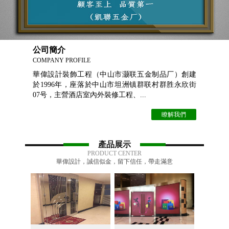
公司簡介
COMPANY PROFILE
華偉設計裝飾工程（中山市灏联五金制品厂）創建
於1996年，座落於中山市坦洲镇群联村群胜永欣街
07号，主營酒店室內外裝修工程、...
瞭解我們
產品展示
PRODUCT CENTER
華偉設計，誠信似金，留下信任，帶走滿意