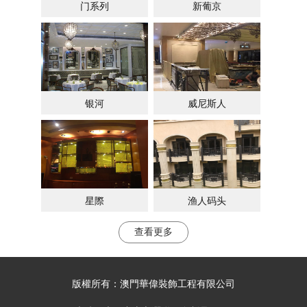
门系列
新葡京
银河
威尼斯人
星際
渔人码头
查看更多
版權所有：
澳門華偉裝飾工程有限公司