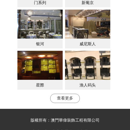
门系列
新葡京
银河
威尼斯人
星際
渔人码头
查看更多
版權所有：
澳門華偉裝飾工程有限公司