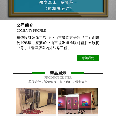
公司簡介
COMPANY PROFILE
華偉設計裝飾工程（中山市灏联五金制品厂）創建
於1996年，座落於中山市坦洲镇群联村群胜永欣街
07号，主營酒店室內外裝修工程、...
瞭解我們
產品展示
PRODUCT CENTER
華偉設計，誠信似金，留下信任，帶走滿意